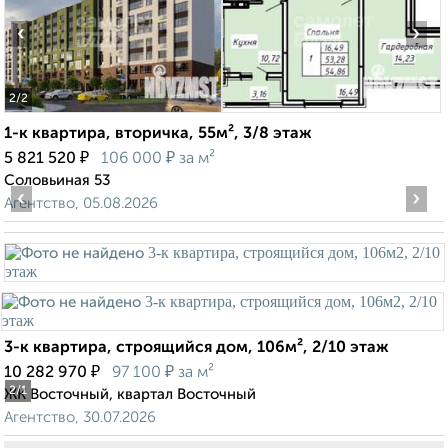
‹
›
2
/2
1-к квартира, вторичка, 55м², 3/8 этаж
₽
₽
5 821 520
106 000
за м²
Соловьиная 53
‹
›
Агентство, 05.08.2026
3-к квартира, строящийся дом, 106м², 2/10 этаж
₽
₽
10 282 970
97 100
за м²
2
/1
ЖК Восточный, квартал Восточный
Агентство, 30.07.2026