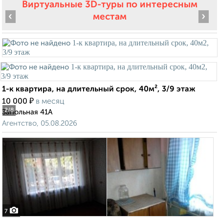
Виртуальные 3D-туры по интересным
‹
›
местам
1-к квартира, на длительный срок, 40м², 3/9 этаж
₽
10 000
в месяц
2
/8
Запольная 41А
Агентство, 05.08.2026
7