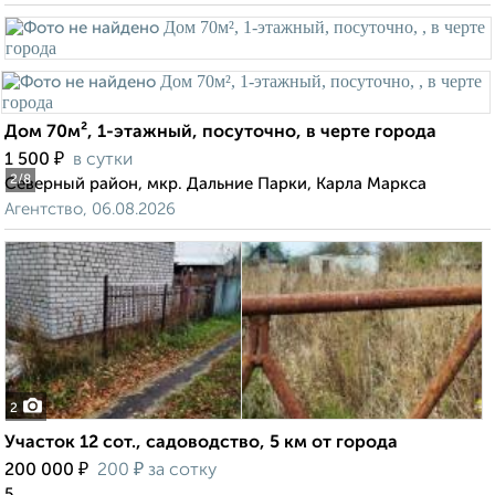
Дом 70м², 1-этажный, посуточно, в черте города
₽
1 500
в сутки
2
/8
Северный район, мкр. Дальние Парки, Карла Маркса
Агентство, 06.08.2026
2
Участок 12 сот., садоводство, 5 км от города
₽
₽
200 000
200
за сотку
5