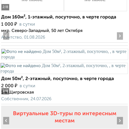
2
/8
Дом 160м², 1-этажный, посуточно, в черте города
₽
1 000
в сутки
мкр. Северо-Западный, 50 лет Октября
‹
›
Агентство, 01.08.2026
Дом 50м², 2-этажный, посуточно, в черте города
₽
2 000
в сутки
2
/8
1-я Щигровская
Собственник, 24.07.2026
Виртуальные 3D-туры по интересным
‹
›
местам