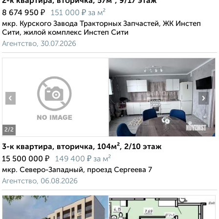
2-к квартира, вторичка, 57м², 9/17 этаж
₽
₽
8 674 950
151 000
за м²
мкр. Курского Завода Тракторных Запчастей, ЖК Инстеп
Сити, жилой комплекс Инстеп Сити
Агентство, 30.07.2026
‹
›
2
/2
3-к квартира, вторичка, 104м², 2/10 этаж
₽
₽
15 500 000
149 400
за м²
мкр. Северо-Западный, проезд Сергеева 7
Агентство, 06.08.2026