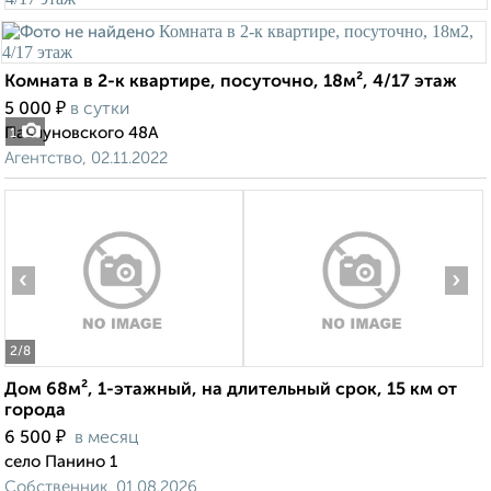
Комната в 2-к квартире, посуточно, 18м², 4/17 этаж
₽
5 000
в сутки
Павлуновского 48А
1
Агентство, 02.11.2022
‹
›
2
/8
Дом 68м², 1-этажный, на длительный срок, 15 км от
города
₽
6 500
в месяц
село Панино 1
Собственник, 01.08.2026