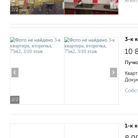
Агент
2
/2
3-к 
10 
Пучко
‹
›
Кварт
Докум
Собст
2
/2
1-к 