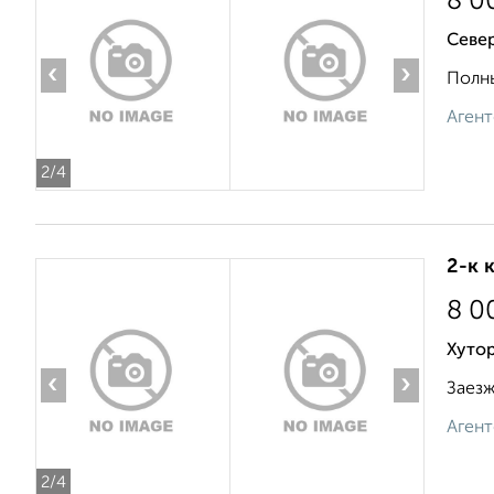
8 0
Север
‹
›
Полны
Агент
2
/4
2-к 
8 0
Хутор
‹
›
Заезжа
Агент
2
/4