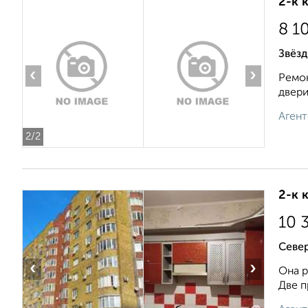
2-к 
8 1
Звёзд
‹
›
Ремон
двери
Агент
2
/2
2-к 
10 
Севе
‹
›
Она р
Две п