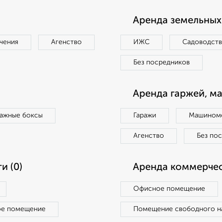
Аренда земельных 
чения
Агенство
ИЖС
Садоводст
Без посредников
Аренда гаржей, м
ражные боксы
Гаражи
Машиноме
Агенство
Без по
и (0)
Аренда коммерчес
Офисное помещение
ое помещение
Помещение свободного н