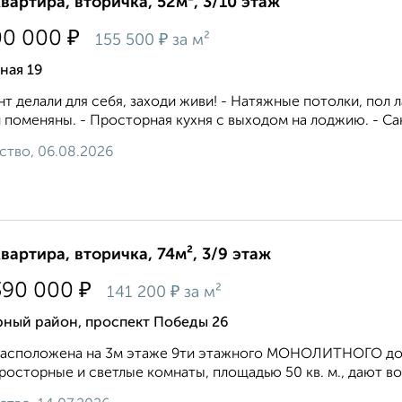
квартира, вторичка, 52м², 3/10 этаж
₽
00 000
₽
155 500
за м²
ная 19
т делали для себя, заходи живи! - Натяжные потолки, пол 
 поменяны. - Просторная кухня с выходом на лоджию. - Сан
ство, 06.08.2026
квартира, вторичка, 74м², 3/9 этаж
₽
390 000
₽
141 200
за м²
рный район, проспект Победы 26
асположена на 3м этаже 9ти этажного МОНОЛИТНОГО дома
росторные и светлые комнаты, площадью 50 кв. м., дают во