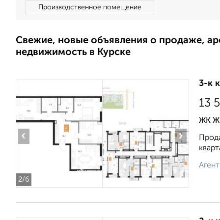
Производственное помещение
Свежие, новые объявления о продаже, а
недвижимость в Курске
3-к 
13 
ЖК ЖК
‹
›
Прода
кварт
Агент
2
/6