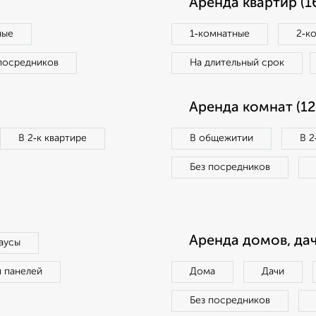
Аренда квартир (1
ные
1‑комнатные
2‑к
посредников
На длительный срок
Аренда комнат (12
В 2‑к квартире
В общежитии
В 2
Без посредников
Аренда домов, дач
аусы
п панелей
Дома
Дачи
Без посредников