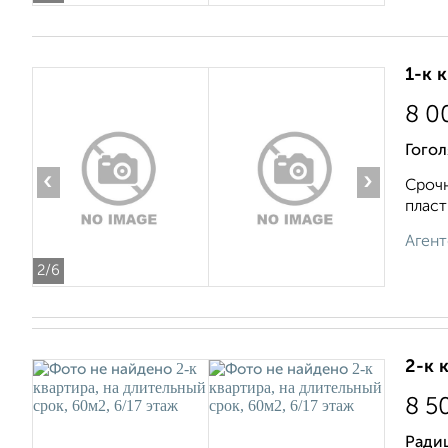
1-к 
8 0
Гогол
‹
›
Срочн
пласт
Агент
2
/6
2-к 
8 5
Ради