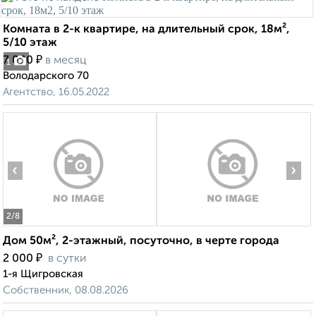
Комната в 2-к квартире, на длительный срок, 18м²,
5/10 этаж
₽
7 000
в месяц
1
Володарского 70
Агентство, 16.05.2022
‹
›
2
/8
Дом 50м², 2-этажный, посуточно, в черте города
₽
2 000
в сутки
1-я Щигровская
Собственник, 08.08.2026