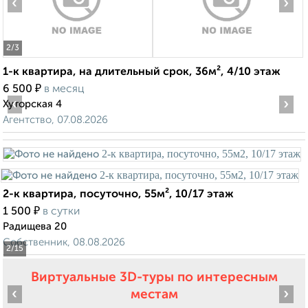
‹
›
2
/3
1-к квартира, на длительный срок, 36м², 4/10 этаж
₽
6 500
в месяц
‹
›
Хуторская 4
Агентство, 07.08.2026
2-к квартира, посуточно, 55м², 10/17 этаж
₽
1 500
в сутки
Радищева 20
Собственник, 08.08.2026
2
/15
Виртуальные 3D-туры по интересным
‹
›
местам