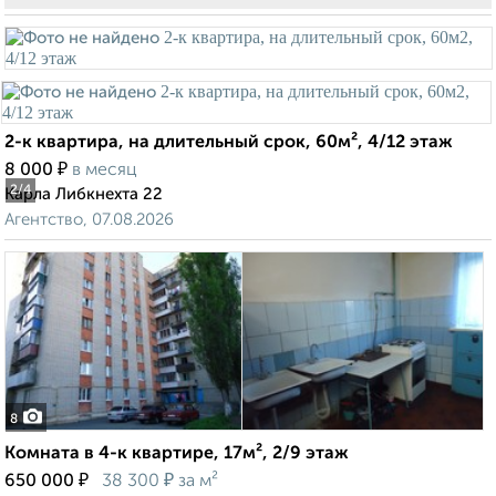
2-к квартира, на длительный срок, 60м², 4/12 этаж
₽
8 000
в месяц
2
/4
Карла Либкнехта 22
Агентство, 07.08.2026
8
Комната в 4-к квартире, 17м², 2/9 этаж
₽
₽
650 000
38 300
за м²