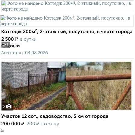
Коттедж 200м², 2-этажный, посуточно, в черте города
₽
2 500
в сутки
2
/2
Союзная
Агентство, 04.08.2026
2
Участок 12 сот., садоводство, 5 км от города
₽
₽
200 000
200
за сотку
5