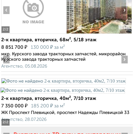
‹
›
2
/2
2-к квартира, вторичка, 68м², 5/18 этаж
₽
₽
8 851 700
130 000
за м²
мкр. Курского завода тракторных запчастей, микрорайон
‹
›
Курского завода тракторных запчастей
Агентство, 05.08.2026
2-к квартира, вторичка, 40м², 7/10 этаж
₽
₽
7 350 000
185 200
за м²
ЖК Проспект Плевицкой, проспект Надежды Плевицкой 33
Агентство, 28.07.2026
2
/2