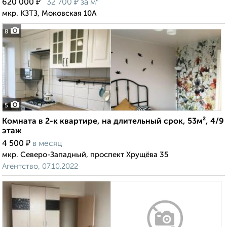
₽
₽
620 000
32 700
за м²
мкр. КЗТЗ, Моковская 10А
8
5
Комната в 2-к квартире, на длительный срок, 53м², 4/9
этаж
₽
4 500
в месяц
мкр. Северо-Западный, проспект Хрущёва 35
Агентство, 07.10.2022