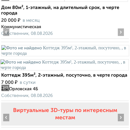
Дом 80м², 1-этажный, на длительный срок, в черте
города
₽
20 000
в месяц
Коммунистическая
‹
›
Собственник, 08.08.2026
Коттедж 395м², 2-этажный, посуточно, в черте города
₽
7 000
в сутки
2
/2
2-я Орловская 4Б
Собственник, 08.08.2026
Виртуальные 3D-туры по интересным
‹
›
местам