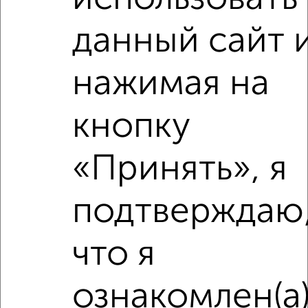
₽
4 500
в месяц
2-я Рабочая 12А
данный сайт 
Агентство, 11.01.2023
нажимая на
кнопку
«Принять», я
3
Комната в 2-к квартире, на длительный срок, 52м², 8/9
этаж
подтверждаю
₽
5 000
в месяц
2-я Агрегатная 43
Агентство, 06.12.2021
что я
ознакомлен(а