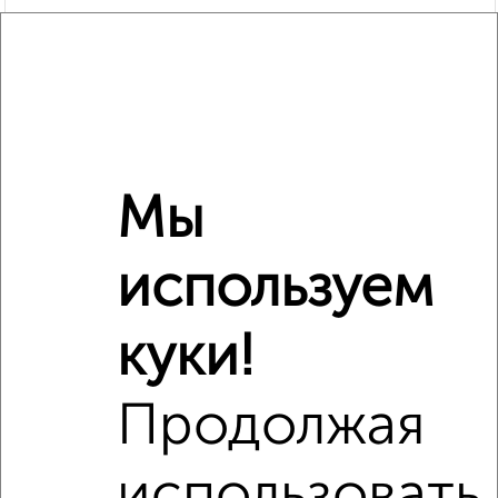
Рядом, с меньшей ценой
Мы
Недалеко от Республиканская 50В с ценой ниже
используем
куки!
Продолжая
4
Комната в 2-к квартире, на длительный срок, 50м², 2/6
этаж
использовать