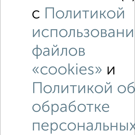
с
Политикой
1
использовани
Комната в 2-к квартире, на длительный срок, 18м², 3/5
этаж
файлов
₽
5 000
в месяц
Союзная 14
Агентство, 02.11.2022
«cookies»
и
Политикой о
обработке
3
персональны
Комната в 2-к квартире, на длительный срок, 52м², 4/5
этаж