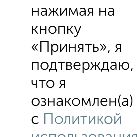
нажимая на
₽
₽
630 000
35 000
за м²
Союзная 65
кнопку
«Принять», я
подтверждаю,
4
что я
Комната в общежитии, 18м², 2/5 этаж
₽
₽
590 000
32 800
за м²
Республиканская 56
ознакомлен(а)
с
Политикой