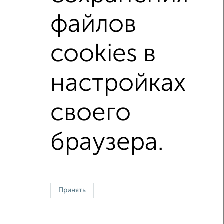
в кирпичном доме
на первом этаже
файлов
не последний этаж
в малоэтажном доме
без балкона
Цена до 700 000 руб.
cookies в
площадью до 20 м²
настройках
↑ НАВЕРХ К МЕНЮ
своего
В общежитии
В коммуналке
В двухкомнатной квартире
Без посредников
браузера.
Контакты
Политика конфиденциальности
Пользовательское соглашение
Курск, улица Гайдара 11
© 2015–2026
Сайт-доска объявлений недвижимости
О проекте
Принять
Реклама на портале
Новости
Статьи
Блог
Риэлторы
Агентства
Застройщики
Ипотечный калькулятор
Консультации по недвижимости
Разместить объявление