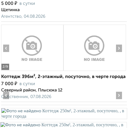
₽
5 000
в сутки
Щетинка
Агентство, 04.08.2026
‹
›
2
/9
Коттедж 396м², 2-этажный, посуточно, в черте города
₽
7 000
в сутки
Северный район, Плысюка 12
‹
›
Собственник, 07.08.2026