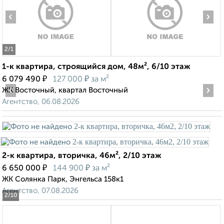
‹
›
2
/1
1-к квартира, строящийся дом, 48м², 6/10 этаж
₽
₽
6 079 490
127 000
за м²
‹
›
ЖК Восточный, квартал Восточный
Агентство, 06.08.2026
2-к квартира, вторичка, 46м², 2/10 этаж
₽
₽
6 650 000
144 900
за м²
ЖК Солянка Парк, Энгельса 158к1
Агентство, 07.08.2026
2
/10