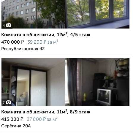
4
Комната в общежитии, 12м², 4/5 этаж
₽
₽
470 000
39 200
за м²
Республиканская 42
7
Комната в общежитии, 11м², 8/9 этаж
₽
₽
415 000
37 800
за м²
Серёгина 20А