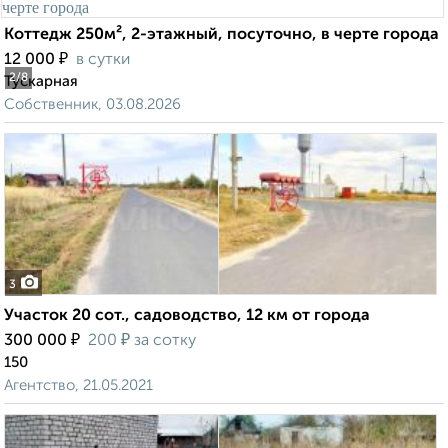
Коттедж 250м², 2-этажный, посуточно, в черте города
₽
12 000
в сутки
2
/8
Тускарная
Собственник, 03.08.2026
3
Участок 20 сот., садоводство, 12 км от города
₽
₽
300 000
200
за сотку
150
Агентство, 21.05.2021