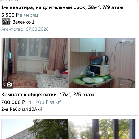
1-к квартира, на длительный срок, 38м², 7/9 этаж
₽
6 500
в месяц
2
/8
Кати Зеленко 1
Агентство, 07.08.2026
6
Комната в общежитии, 17м², 2/5 этаж
₽
₽
700 000
41 200
за м²
2-я Рабочая 10Ак4