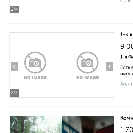
Собст
2
/4
1-к 
9 0
1-я Ф
‹
›
Есть 
имеет
Агент
2
/3
Комн
1 7