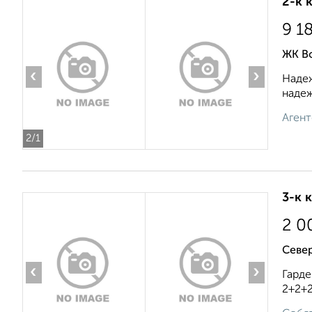
2-к 
9 1
ЖК В
‹
›
Надеж
надеж
Агент
2
/1
3-к 
2 0
Севе
‹
›
Гарде
2+2+2