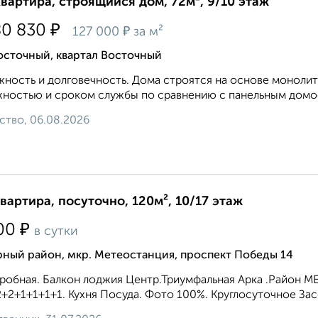
квартира, строящийся дом, 72м², 9/10 этаж
₽
80 830
₽
127 000
за м²
осточный, квартал Восточный
ность и долговечность. Дома строятся на основе монолит
ностью и сроком службы по сравнению с панельным домос
ство, 06.08.2026
квартира, посуточно, 120м², 10/17 этаж
₽
00
в сутки
рный район, мкр. Метеостанция, проспект Победы 14
робная. Балкон лоджия Центр.Триумфальная Арка .Район МЕГ
+2+1+1+1+1. Кухня Посуда. Фото 100%. Круглосуточное Засе