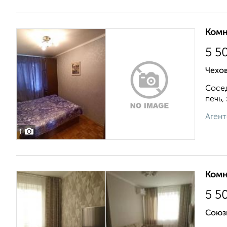
Комн
5 5
Чехов
Сосед
печь,
Агент
1
Комн
5 5
Союз