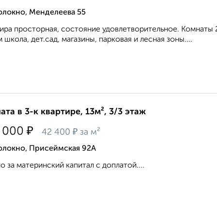
олокно, Менделеева 55
ира просторная, состояние удовлетворительное. Комнаты 20
 школа, дет.сад, магазины, парковая и лесная зоны....
ата в 3-к квартире, 13м², 3/3 этаж
₽
 000
₽
42 400
за м²
олокно, Присеймская 92А
 за материнский капитал с доплатой....