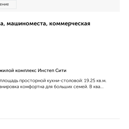
ение
ма, машиноместа, коммерческая
, жилой комплекс Инстеп Сити
, площадь просторной кухни-столовой: 19.25 кв.м.
анировка кoмфopтнa для бoльшиx ceмeй. В ква...