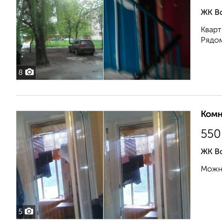
ЖК В
Кварт
Рядом
8
Комн
550
ЖК В
Можно
5