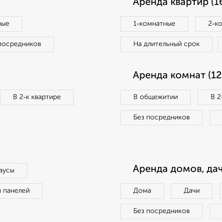
Аренда квартир (1
ные
1‑комнатные
2‑к
посредников
На длительный срок
Аренда комнат (12
В 2‑к квартире
В общежитии
В 2
Без посредников
Аренда домов, дач
аусы
п панелей
Дома
Дачи
Без посредников