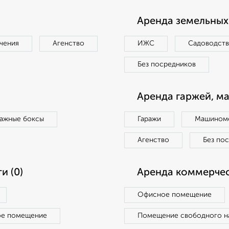
Аренда земельных 
чения
Агенство
ИЖС
Садоводст
Без посредников
Аренда гаржей, м
ражные боксы
Гаражи
Машиноме
Агенство
Без по
и (0)
Аренда коммерчес
Офисное помещение
ое помещение
Помещение свободного н