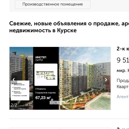
Производственное помещение
Свежие, новые объявления о продаже, а
недвижимость в Курске
2-к 
9 5
мкр. 
‹
›
Прода
Кварт
Агент
2
/2