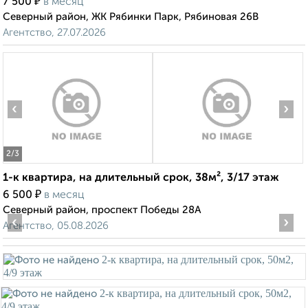
₽
7 500
в месяц
Северный район, ЖК Рябинки Парк, Рябиновая 26В
Агентство, 27.07.2026
‹
›
2
/3
1-к квартира, на длительный срок, 38м², 3/17 этаж
₽
6 500
в месяц
Северный район, проспект Победы 28А
‹
›
Агентство, 05.08.2026