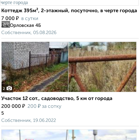
Коттедж 395м², 2-этажный, посуточно, в черте города
₽
7 000
в сутки
2
/2
2-я Орловская 4Б
Собственник, 05.08.2026
2
Участок 12 сот., садоводство, 5 км от города
₽
₽
200 000
200
за сотку
5
Собственник, 19.06.2022