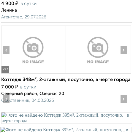
₽
4 900
в сутки
Ленина
Агентство, 29.07.2026
‹
›
2
/7
Коттедж 348м², 2-этажный, посуточно, в черте города
₽
7 000
в сутки
Северный район, Озёрная 20
‹
›
Собственник, 04.08.2026