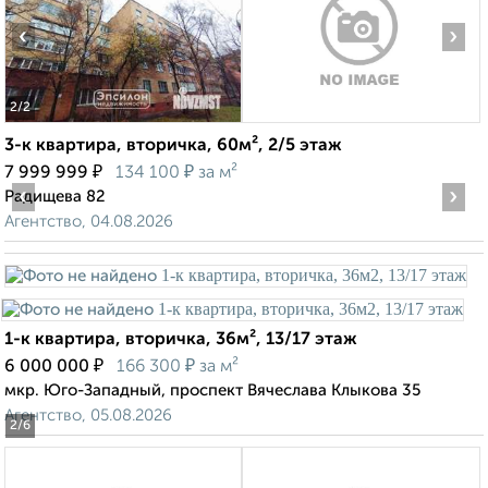
‹
›
2
/2
3-к квартира, вторичка, 60м², 2/5 этаж
₽
₽
7 999 999
134 100
за м²
‹
›
Радищева 82
Агентство, 04.08.2026
1-к квартира, вторичка, 36м², 13/17 этаж
₽
₽
6 000 000
166 300
за м²
мкр. Юго-Западный, проспект Вячеслава Клыкова 35
Агентство, 05.08.2026
2
/6