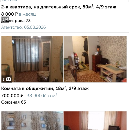
2-к квартира, на длительный срок, 50м², 4/9 этаж
₽
8 000
в месяц
2
/4
Димитрова 73
Агентство, 05.08.2026
8
Комната в общежитии, 18м², 2/9 этаж
₽
₽
700 000
38 900
за м²
Союзная 65