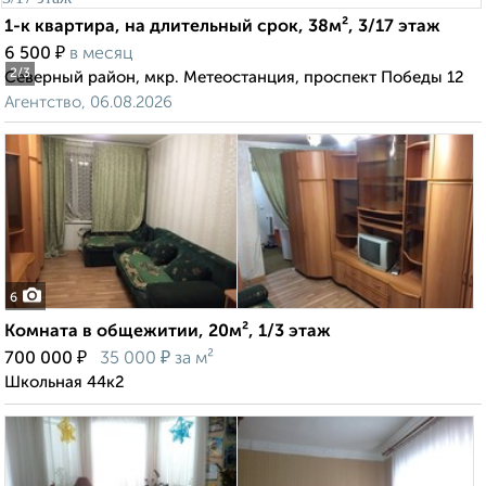
1-к квартира, на длительный срок, 38м², 3/17 этаж
₽
6 500
в месяц
2
/3
Северный район, мкр. Метеостанция, проспект Победы 12
Агентство, 06.08.2026
6
Комната в общежитии, 20м², 1/3 этаж
₽
₽
700 000
35 000
за м²
Школьная 44к2