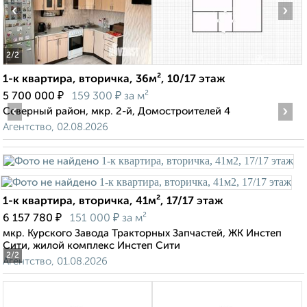
‹
›
2
/2
1-к квартира, вторичка, 36м², 10/17 этаж
₽
₽
5 700 000
159 300
за м²
‹
›
Северный район, мкр. 2-й, Домостроителей 4
Агентство, 02.08.2026
1-к квартира, вторичка, 41м², 17/17 этаж
₽
₽
6 157 780
151 000
за м²
мкр. Курского Завода Тракторных Запчастей, ЖК Инстеп
Сити, жилой комплекс Инстеп Сити
2
/2
Агентство, 01.08.2026