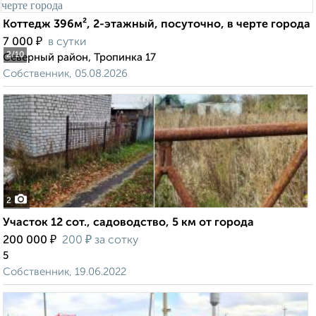
Коттедж 396м², 2-этажный, посуточно, в черте города
₽
7 000
в сутки
2
/10
Северный район, Тропинка 17
Собственник, 05.08.2026
2
Участок 12 сот., садоводство, 5 км от города
₽
₽
200 000
200
за сотку
5
Собственник, 19.06.2022