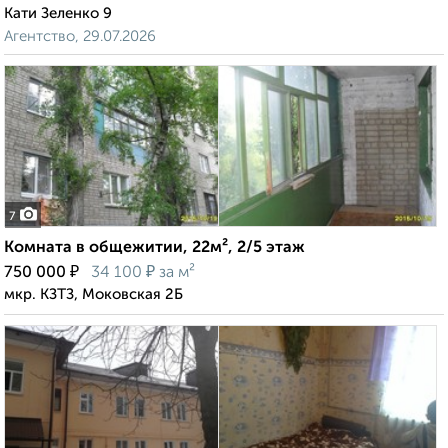
Кати Зеленко 9
Агентство, 29.07.2026
7
Комната в общежитии, 22м², 2/5 этаж
₽
₽
750 000
34 100
за м²
мкр. КЗТЗ, Моковская 2Б