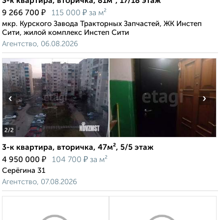
3-к квартира, вторичка, 81м², 17/18 этаж
₽
₽
9 266 700
115 000
за м²
мкр. Курского Завода Тракторных Запчастей, ЖК Инстеп
Сити, жилой комплекс Инстеп Сити
Агентство, 06.08.2026
‹
›
2
/2
3-к квартира, вторичка, 47м², 5/5 этаж
₽
₽
4 950 000
104 700
за м²
Серёгина 31
Агентство, 07.08.2026