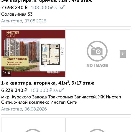
3-к квартира, вторичка, 71м², 4/8 этаж
₽
₽
7 698 240
108 000
за м²
Соловьиная 53
Агентство, 07.08.2026
‹
›
2
/10
1-к квартира, вторичка, 41м², 9/17 этаж
₽
₽
6 239 340
153 000
за м²
мкр. Курского Завода Тракторных Запчастей, ЖК Инстеп
Сити, жилой комплекс Инстеп Сити
Агентство, 06.08.2026