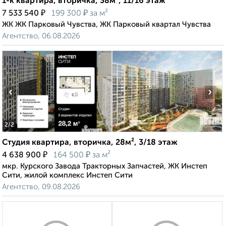
1-к квартира, вторичка, 38м², 11/16 этаж
₽
₽
7 533 540
199 300
за м²
ЖК ЖК Парковый Чувства, ЖК Парковый квартал Чувства
Агентство, 06.08.2026
‹
›
2
/2
Студия квартира, вторичка, 28м², 3/18 этаж
₽
₽
4 638 900
164 500
за м²
мкр. Курского Завода Тракторных Запчастей, ЖК Инстеп
Сити, жилой комплекс Инстеп Сити
Агентство, 09.08.2026