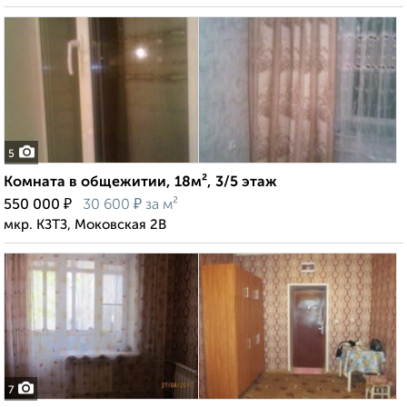
5
Комната в общежитии, 18м², 3/5 этаж
₽
₽
550 000
30 600
за м²
мкр. КЗТЗ, Моковская 2В
7