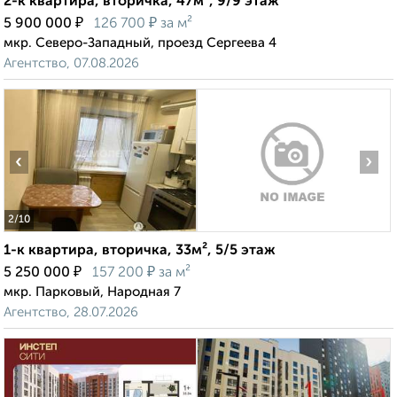
2-к квартира, вторичка, 47м², 9/9 этаж
₽
₽
5 900 000
126 700
за м²
мкр. Северо-Западный, проезд Сергеева 4
Агентство, 07.08.2026
‹
›
2
/10
1-к квартира, вторичка, 33м², 5/5 этаж
₽
₽
5 250 000
157 200
за м²
мкр. Парковый, Народная 7
Агентство, 28.07.2026