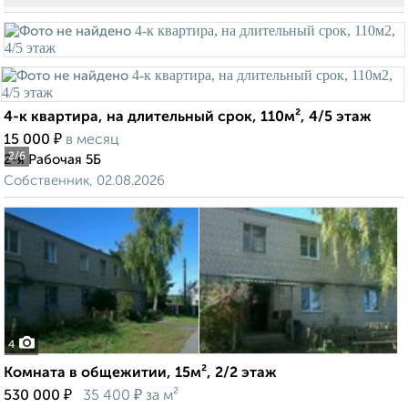
4-к квартира, на длительный срок, 110м², 4/5 этаж
₽
15 000
в месяц
2
/6
2-я Рабочая 5Б
Собственник, 02.08.2026
4
Комната в общежитии, 15м², 2/2 этаж
₽
₽
530 000
35 400
за м²