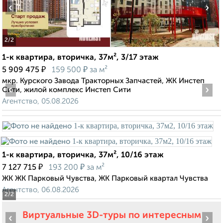
‹
›
2
/2
1-к квартира, вторичка, 37м², 3/17 этаж
₽
₽
5 909 475
159 500
за м²
мкр. Курского Завода Тракторных Запчастей, ЖК Инстеп
‹
›
Сити, жилой комплекс Инстеп Сити
Агентство, 05.08.2026
1-к квартира, вторичка, 37м², 10/16 этаж
₽
₽
7 127 715
193 200
за м²
ЖК ЖК Парковый Чувства, ЖК Парковый квартал Чувства
Агентство, 06.08.2026
2
/2
Виртуальные 3D-туры по интересным
‹
›