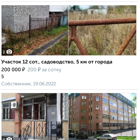
2
Участок 12 сот., садоводство, 5 км от города
₽
₽
200 000
200
за сотку
5
Собственник, 19.06.2022