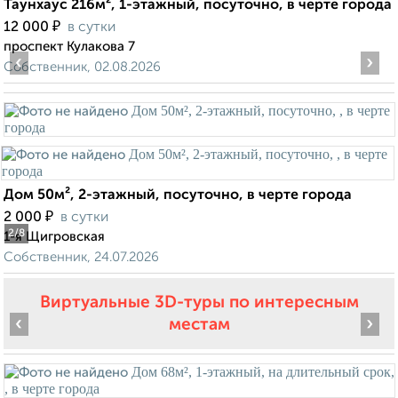
Таунхаус 216м², 1-этажный, посуточно, в черте города
₽
12 000
в сутки
проспект Кулакова 7
‹
›
Собственник, 02.08.2026
Дом 50м², 2-этажный, посуточно, в черте города
₽
2 000
в сутки
2
/8
1-я Щигровская
Собственник, 24.07.2026
Виртуальные 3D-туры по интересным
‹
›
местам