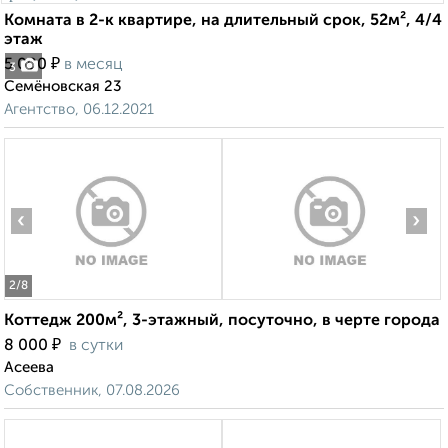
Комната в 2-к квартире, на длительный срок, 52м², 4/4
этаж
₽
5 000
в месяц
3
Семёновская 23
Агентство, 06.12.2021
‹
›
2
/8
Коттедж 200м², 3-этажный, посуточно, в черте города
₽
8 000
в сутки
Асеева
Собственник, 07.08.2026