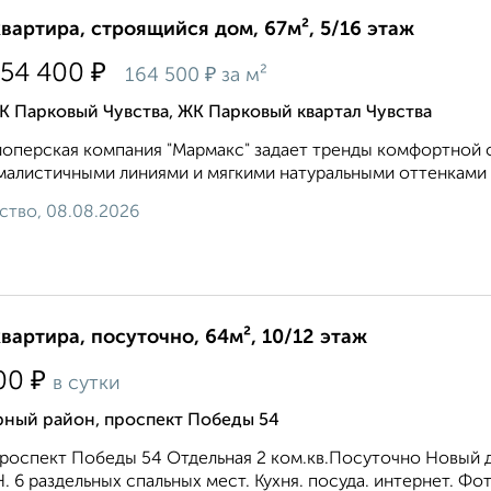
квартира, строящийся дом, 67м², 5/16 этаж
₽
054 400
₽
164 500
за м²
 Парковый Чувства, ЖК Парковый квартал Чувства
оперская компания "Мармакс" задает тренды комфортной ср
алистичными линиями и мягкими натуральными оттенками ф
ство, 08.08.2026
квартира, посуточно, 64м², 10/12 этаж
₽
00
в сутки
рный район, проспект Победы 54
роспект Победы 54 Отдельная 2 ком.кв.Посуточно Новый д
. 6 раздельных спальных мест. Кухня. посуда. интернет. Фо