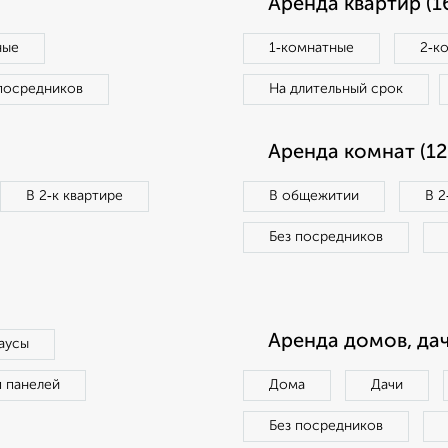
Аренда квартир (1
ные
1‑комнатные
2‑к
посредников
На длительный срок
Аренда комнат (12
В 2‑к квартире
В общежитии
В 2
Без посредников
Аренда домов, дач
аусы
п панелей
Дома
Дачи
Без посредников