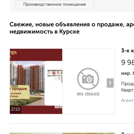
Производственное помещение
Свежие, новые объявления о продаже, а
недвижимость в Курске
3-к 
9 9
мкр. 
‹
›
Прода
Кварт
Агент
2
/10