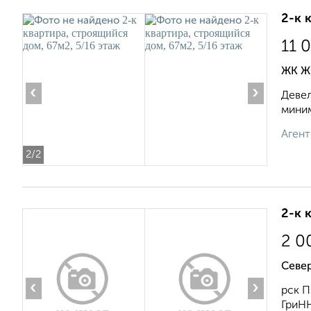
2-к 
11 
ЖК ЖК
‹
›
Девел
миним
Агент
2
/2
2-к 
2 0
Севе
‹
›
рск П
ГриНН