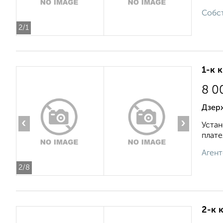
Собст
2
/1
1-к 
8 0
Дзер
‹
›
Устан
плате
Агент
2
/8
2-к 