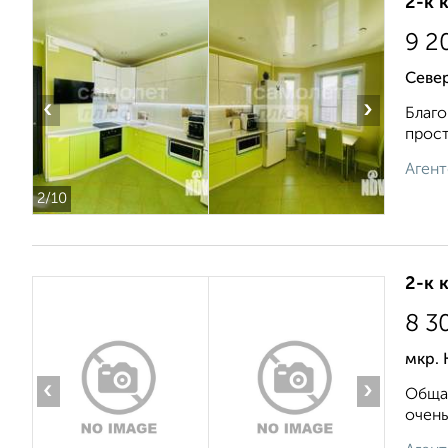
2-к 
9 2
Севе
‹
›
Благо
прост
Агент
2
/10
2-к 
8 3
мкр. 
‹
›
Общая
очень