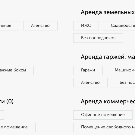
Аренда земельных 
чения
Агенство
ИЖС
Садоводст
Без посредников
Аренда гаржей, м
ражные боксы
Гаражи
Машиноме
Агенство
Без по
и (0)
Аренда коммерчес
Офисное помещение
ое помещение
Помещение свободного н