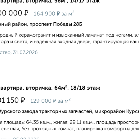
квартира, вторичка, 56м², 14/17 этаж
₽
00 000
₽
164 900
за м²
рный район, проспект Победы 28Б
родный керамогранит и изысканный ламинат под ногами, 
ора и света, и надежная входная дверь, гарантирующая вашу
ство, 31.07.2026
квартира, вторичка, 64м², 18/18 этаж
₽
01 150
₽
129 000
за м²
Курского завода тракторных запчастей, микрорайон Курс
 площадь: 64.35 кв.м., жилая: 29.11 кв.м., площадь простор
 светлая, без проходных комнат, планировка кoмфopтнa для 