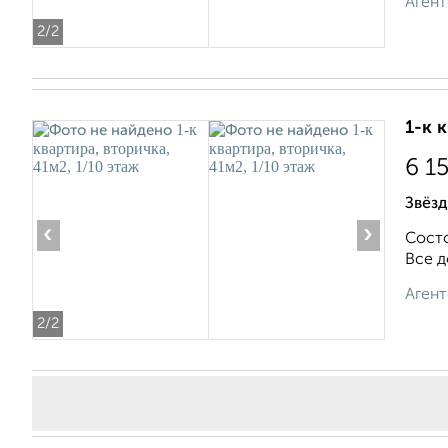
Агент
2
/2
1-к 
6 1
Звёзд
‹
›
Состо
Все д
Агент
2
/2